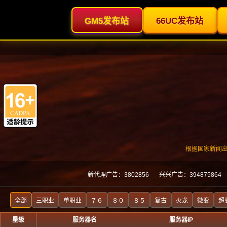
网站首页
资讯分享
攻略大全
今日精选
当前位置：
> 标签：u65B0u5F00u79C1u670Du4F20u5947
首页
暂无内容